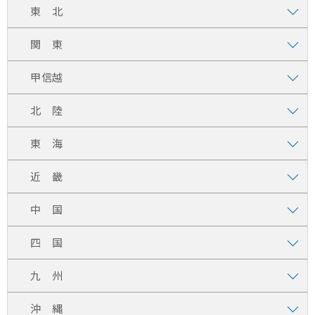
東 北
関 東
甲信越
北 陸
東 海
近 畿
中 国
四 国
九 州
沖 縄