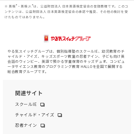
®
®
※ 英検
・英検Jr.
は、公益財団法人 日本英語検定協会の登録商標です。このコ
ンテンツは、公益財団法人 日本英語検定協会の承認や推奨、その他の検討を受
けたものではありません。
やる気スイッチグループは、個別指導塾のスクールIE、幼児教育のチ
ャイルド・アイズ、キッズスポーツ教室の忍者ナイン、子ども向け英
会話のウィンビー、英語で預かる学童保育のキッズデュオ、コンピュ
ータサイエンス教育のプログラミング教育 HALLOを全国で展開する
総合教育グループです。
関連サイト
スクールIE
チャイルド・アイズ
忍者ナイン