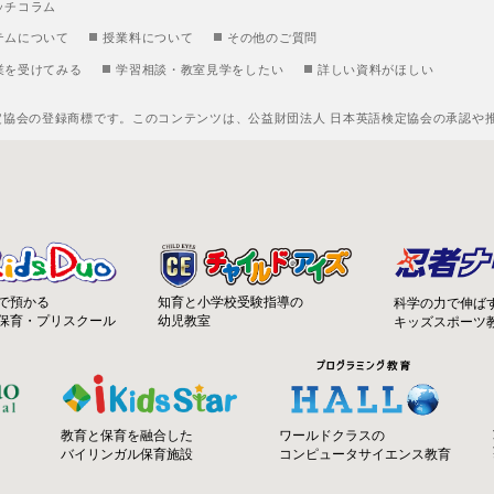
ッチコラム
テムについて
授業料について
その他のご質問
業を受けてみる
学習相談・教室見学をしたい
詳しい資料がほしい
定協会の登録商標です。このコンテンツは、公益財団法人 日本英語検定協会の承認や
知育と小学校受験指導の
で預かる
科学の力で伸ば
幼児教室
保育・プリスクール
キッズスポーツ
ワールドクラスの
教育と保育を融合した
コンピュータサイエンス教育
バイリンガル保育施設