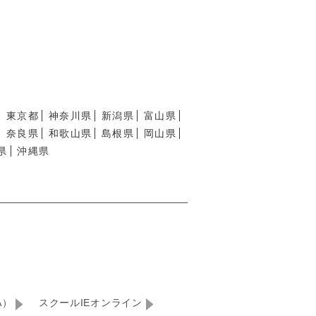
東京都
神奈川県
新潟県
富山県
奈良県
和歌山県
島根県
岡山県
県
沖縄県
A）
スクールIEオンライン