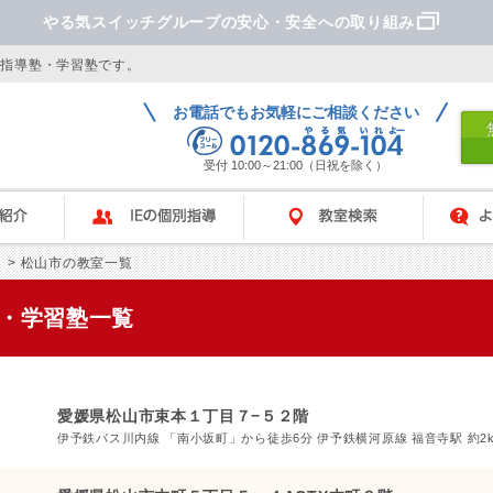
やる気スイッチグループの安心・安全への取り組み
別指導塾・学習塾です。
お電話でもお気軽にご相談ください
受付 10:00～21:00（日祝を除く）
IEの個別指導
教室検索
よくあ
> 松山市の教室一覧
塾・学習塾一覧
愛媛県松山市束本１丁目７−５２階
伊予鉄バス川内線 「南小坂町」から徒歩6分 伊予鉄横河原線 福音寺駅 約2km