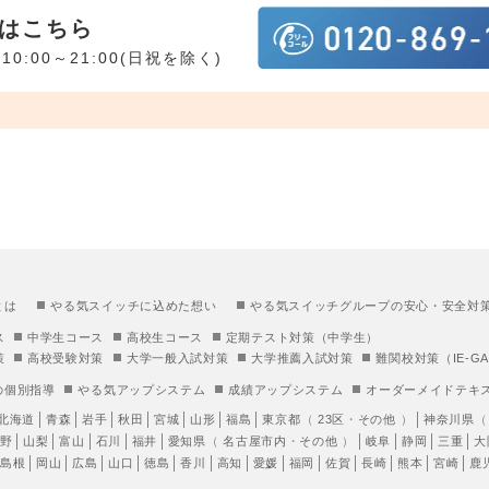
はこちら
10:00～21:00(日祝を除く)
とは
やる気スイッチに込めた想い
やる気スイッチグループの安心・安全対
ス
中学生コース
高校生コース
定期テスト対策（中学生）
策
高校受験対策
大学一般入試対策
大学推薦入試対策
難関校対策（IE-GA
の個別指導
やる気アップシステム
成績アップシステム
オーダーメイドテキ
北海道
青森
岩手
秋田
宮城
山形
福島
東京都
（
23区
・
その他
）
神奈川県
野
山梨
富山
石川
福井
愛知県
（
名古屋市内
・
その他
）
岐阜
静岡
三重
大
島根
岡山
広島
山口
徳島
香川
高知
愛媛
福岡
佐賀
長崎
熊本
宮崎
鹿