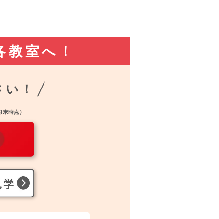
各教室へ！
さい！
2月末時点）