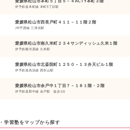
愛媛県松山市本町５丁目５－４ACTY本町３階
伊予鉄道本町線 本町5丁目駅
愛媛県松山市西長戸町４１１－１１階２階
JR予讃線 三津浜駅
愛媛県松山市南久米町２３４サンディッシュ久米１階
伊予鉄横河原線 久米駅
愛媛県松山市北斎院町１２５０－１３弁天ビル１階
伊予鉄道高浜線 西衣山駅
愛媛県松山市余戸中１丁目７－１８１階・２階
伊予鉄道郡中線 余戸駅 徒歩1分
・学習塾をマップから探す