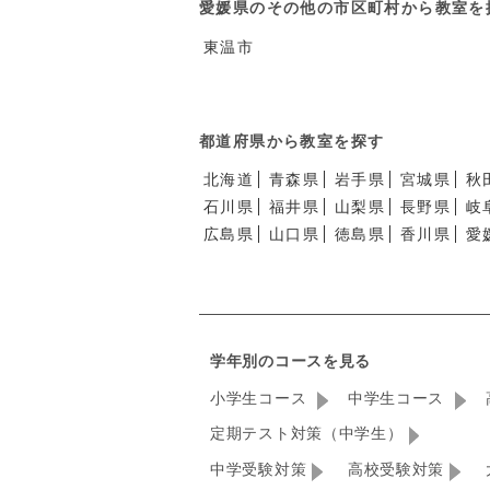
愛媛県のその他の市区町村から教室を
東温市
都道府県から教室を探す
北海道
青森県
岩手県
宮城県
秋
石川県
福井県
山梨県
長野県
岐
広島県
山口県
徳島県
香川県
愛
学年別のコースを見る
小学生コース
中学生コース
定期テスト対策（中学生）
中学受験対策
高校受験対策