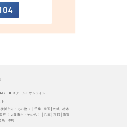
策
IA）
スクールIEオンライン
スト
（
横浜市内
・
その他
）
千葉
埼玉
茨城
栃木
阪府
（
大阪市内
・
その他
）
兵庫
京都
滋賀
児島
沖縄