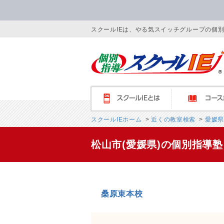
スクールIEは、やる気スイッチグループの個
スクールIEとは
コース紹介
スクールIEホーム
>
近くの教室検索
>
愛媛県
松山市(愛媛県)の個別指導
桑原束本校