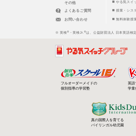
やる気スイ
その他
よくあるご質問
授業・シス
お問い合わせ
無料体験授
®
®
※ 英検
・英検Jr.
は、公益財団法人 日本英語検
フルオーダーメイドの
英語
個別指導の学習塾
学童
真の国際人を育てる
バイリンガル幼児園