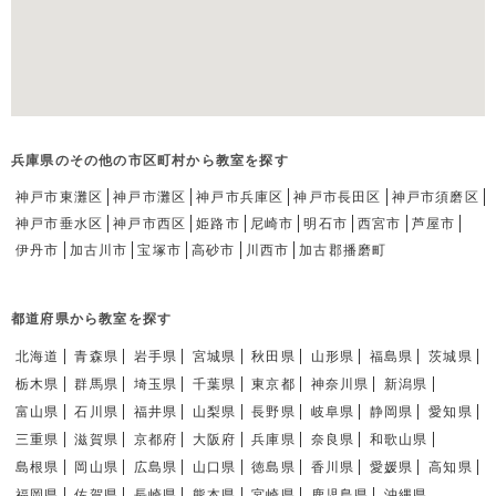
兵庫県のその他の市区町村から教室を探す
神戸市東灘区
神戸市灘区
神戸市兵庫区
神戸市長田区
神戸市須磨区
神戸市垂水区
神戸市西区
姫路市
尼崎市
明石市
西宮市
芦屋市
伊丹市
加古川市
宝塚市
高砂市
川西市
加古郡播磨町
都道府県から教室を探す
北海道
青森県
岩手県
宮城県
秋田県
山形県
福島県
茨城県
栃木県
群馬県
埼玉県
千葉県
東京都
神奈川県
新潟県
富山県
石川県
福井県
山梨県
長野県
岐阜県
静岡県
愛知県
三重県
滋賀県
京都府
大阪府
兵庫県
奈良県
和歌山県
島根県
岡山県
広島県
山口県
徳島県
香川県
愛媛県
高知県
福岡県
佐賀県
長崎県
熊本県
宮崎県
鹿児島県
沖縄県