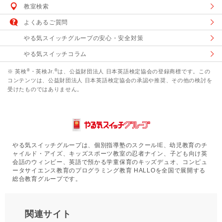
教室検索
よくあるご質問
やる気スイッチグループの安心・安全対策
やる気スイッチコラム
®
®
※ 英検
・英検Jr.
は、公益財団法人 日本英語検定協会の登録商標です。この
コンテンツは、公益財団法人 日本英語検定協会の承認や推奨、その他の検討を
受けたものではありません。
やる気スイッチグループは、個別指導塾のスクールIE、幼児教育のチ
ャイルド・アイズ、キッズスポーツ教室の忍者ナイン、子ども向け英
会話のウィンビー、英語で預かる学童保育のキッズデュオ、コンピュ
ータサイエンス教育のプログラミング教育 HALLOを全国で展開する
総合教育グループです。
関連サイト