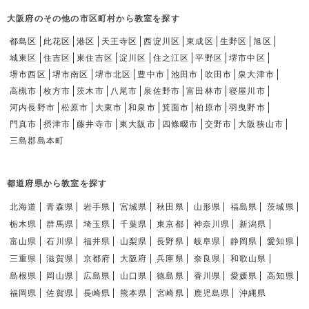
大阪府のその他の市区町村から教室を探す
都島区
此花区
港区
天王寺区
西淀川区
東成区
生野区
旭区
城東区
住吉区
東住吉区
淀川区
住之江区
平野区
堺市中区
堺市西区
堺市南区
堺市北区
豊中市
池田市
吹田市
泉大津市
高槻市
枚方市
茨木市
八尾市
泉佐野市
富田林市
寝屋川市
河内長野市
松原市
大東市
和泉市
箕面市
柏原市
羽曳野市
門真市
摂津市
藤井寺市
東大阪市
四條畷市
交野市
大阪狭山市
三島郡島本町
都道府県から教室を探す
北海道
青森県
岩手県
宮城県
秋田県
山形県
福島県
茨城県
栃木県
群馬県
埼玉県
千葉県
東京都
神奈川県
新潟県
富山県
石川県
福井県
山梨県
長野県
岐阜県
静岡県
愛知県
三重県
滋賀県
京都府
大阪府
兵庫県
奈良県
和歌山県
島根県
岡山県
広島県
山口県
徳島県
香川県
愛媛県
高知県
福岡県
佐賀県
長崎県
熊本県
宮崎県
鹿児島県
沖縄県