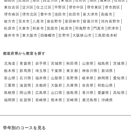
都島区
此花区
港区
西淀川区
東成区
生野区
旭区
城東区
住吉区
東住吉区
淀川区
住之江区
平野区
堺市中区
堺市東区
堺市西区
堺市南区
堺市北区
豊中市
池田市
吹田市
泉大津市
高槻市
枚方市
茨木市
八尾市
泉佐野市
富田林市
寝屋川市
河内長野市
松原市
大東市
和泉市
箕面市
柏原市
羽曳野市
門真市
摂津市
藤井寺市
東大阪市
四條畷市
交野市
大阪狭山市
三島郡島本町
都道府県から教室を探す
北海道
青森県
岩手県
宮城県
秋田県
山形県
福島県
茨城県
栃木県
群馬県
埼玉県
千葉県
東京都
神奈川県
新潟県
富山県
石川県
福井県
山梨県
長野県
岐阜県
静岡県
愛知県
三重県
滋賀県
京都府
大阪府
兵庫県
奈良県
和歌山県
島根県
岡山県
広島県
山口県
徳島県
香川県
愛媛県
高知県
福岡県
佐賀県
長崎県
熊本県
宮崎県
鹿児島県
沖縄県
学年別のコースを見る