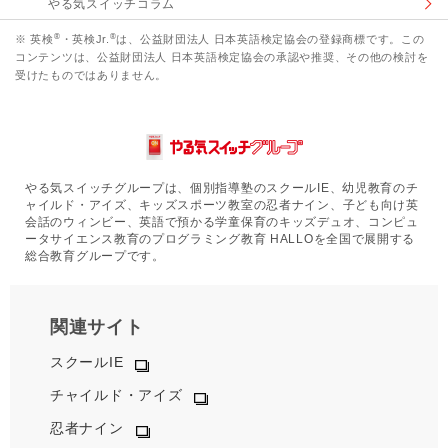
やる気スイッチコラム
®
®
※ 英検
・英検Jr.
は、公益財団法人 日本英語検定協会の登録商標です。この
コンテンツは、公益財団法人 日本英語検定協会の承認や推奨、その他の検討を
受けたものではありません。
やる気スイッチグループは、個別指導塾のスクールIE、幼児教育のチ
ャイルド・アイズ、キッズスポーツ教室の忍者ナイン、子ども向け英
会話のウィンビー、英語で預かる学童保育のキッズデュオ、コンピュ
ータサイエンス教育のプログラミング教育 HALLOを全国で展開する
総合教育グループです。
関連サイト
スクールIE
チャイルド・アイズ
忍者ナイン