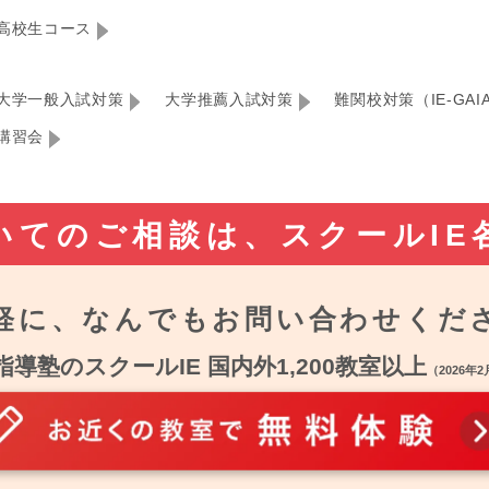
高校生コース
大学一般入試対策
大学推薦入試対策
難関校対策（IE-GAI
講習会
いてのご相談は、
スクールIE
軽に、なんでも
お問い合わせくだ
指導塾のスクールIE 国内外1,200教室以上
（2026年