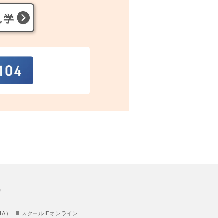
策
IA）
スクールIEオンライン