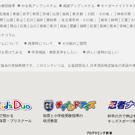
の個別指導
やる気アップシステム
成績アップシステム
オーダーメイドテキ
北海道
青森
岩手
秋田
宮城
山形
福島
東京都
（
23区
・
その他
）
神奈川県
野
山梨
富山
石川
福井
愛知県
（
名古屋市内
・
その他
）
岐阜
静岡
三重
大
島根
岡山
広島
山口
徳島
香川
高知
愛媛
福岡
佐賀
長崎
熊本
宮崎
鹿
ッチコラム
テムについて
授業料について
その他のご質問
業を受けてみる
学習相談・教室見学をしたい
詳しい資料がほしい
定協会の登録商標です。このコンテンツは、公益財団法人 日本英語検定協会の承認や
知育と小学校受験指導の
で預かる
科学の力で伸ば
幼児教室
保育・プリスクール
キッズスポーツ