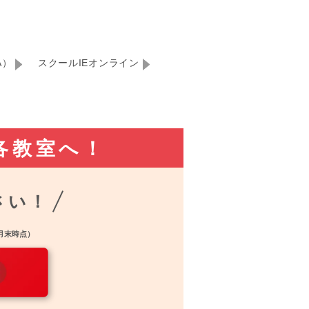
A）
スクールIEオンライン
各教室へ！
さい！
2月末時点）