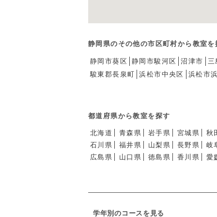
静岡県のその他の市区町村から教室を
静岡市葵区
静岡市駿河区
沼津市
三
駿東郡長泉町
浜松市中央区
浜松市
都道府県から教室を探す
北海道
青森県
岩手県
宮城県
秋
石川県
福井県
山梨県
長野県
岐
広島県
山口県
徳島県
香川県
愛
学年別のコースを見る