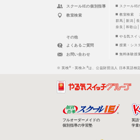
スクールIEの個別指導
スクールIE
教室検索
教室検索
群馬
新潟
長
奈良
和歌山
やる気スイ
その他
よくあるご質問
授業・シス
お問い合わせ
無料体験授
®
®
※ 英検
・英検Jr.
は、公益財団法人 日本英語検
フルオーダーメイドの
英語
個別指導の学習塾
学童