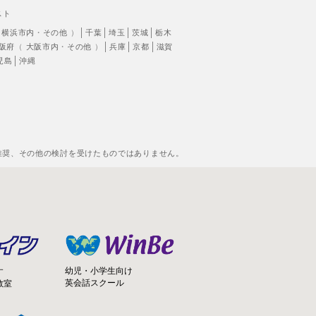
スト
（
横浜市内
・
その他
）
千葉
埼玉
茨城
栃木
阪府
（
大阪市内
・
その他
）
兵庫
京都
滋賀
児島
沖縄
推奨、その他の検討を受けたものではありません。
幼児・小学生向け
す
英会話スクール
教室