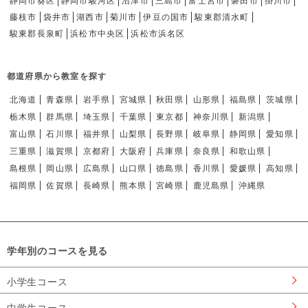
静岡市葵区
静岡市駿河区
沼津市
三島市
富士宮市
磐田市
掛川市
藤枝市
袋井市
湖西市
菊川市
伊豆の国市
駿東郡清水町
駿東郡長泉町
浜松市中央区
浜松市浜名区
都道府県から教室を探す
北海道
青森県
岩手県
宮城県
秋田県
山形県
福島県
茨城県
栃木県
群馬県
埼玉県
千葉県
東京都
神奈川県
新潟県
富山県
石川県
福井県
山梨県
長野県
岐阜県
静岡県
愛知県
三重県
滋賀県
京都府
大阪府
兵庫県
奈良県
和歌山県
島根県
岡山県
広島県
山口県
徳島県
香川県
愛媛県
高知県
福岡県
佐賀県
長崎県
熊本県
宮崎県
鹿児島県
沖縄県
学年別のコースを見る
小学生コース