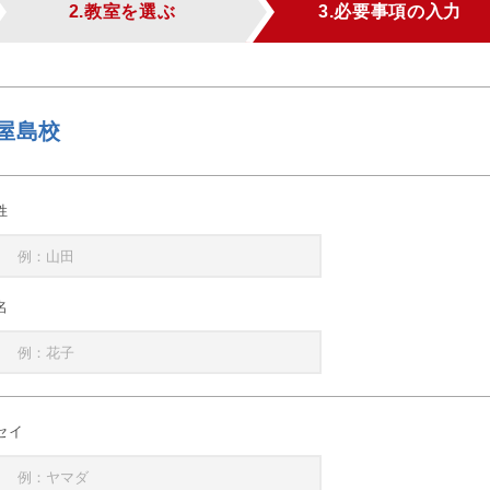
2.教室を選ぶ
3.必要事項の入力
屋島校
姓
名
セイ