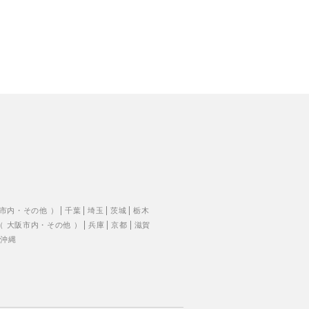
市内
・
その他
）
千葉
埼玉
茨城
栃木
（
大阪市内
・
その他
）
兵庫
京都
滋賀
沖縄