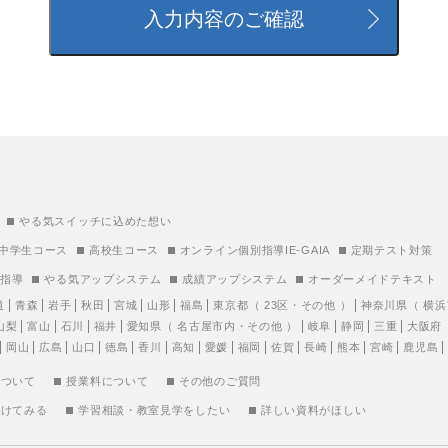
やる気スイッチに込めた想い
中学生コース
高校生コース
オンライン個別指導IE-GAIA
定期テスト対策
別指導
やる気アップシステム
成績アップシステム
オーダーメイドテキスト
道
青森
岩手
秋田
宮城
山形
福島
東京都
（
23区
・
その他
）
神奈川県
（
横浜
山梨
富山
石川
福井
愛知県
（
名古屋市内
・
その他
）
岐阜
静岡
三重
大阪府
岡山
広島
山口
徳島
香川
高知
愛媛
福岡
佐賀
長崎
熊本
宮崎
鹿児島
について
授業料について
その他のご質問
受けてみる
学習相談・教室見学をしたい
詳しい資料がほしい