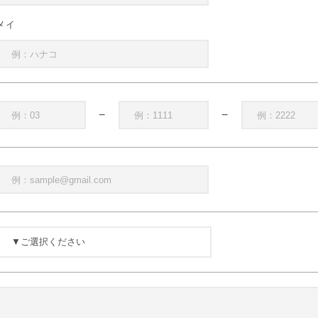
メイ
−
−