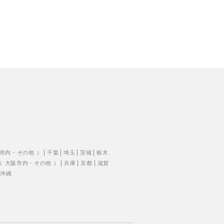
市内
・
その他
）
千葉
埼玉
茨城
栃木
（
大阪市内
・
その他
）
兵庫
京都
滋賀
沖縄