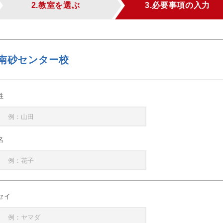
2.教室を選ぶ
3.必要事項の入力
南砂センター校
姓
名
セイ