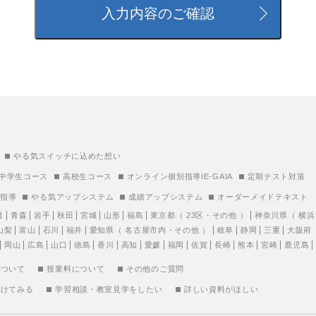
やる気スイッチに込めた想い
中学生コース
高校生コース
オンライン個別指導IE-GAIA
定期テスト対策
別指導
やる気アップシステム
成績アップシステム
オーダーメイドテキスト
道
青森
岩手
秋田
宮城
山形
福島
東京都
（
23区
・
その他
）
神奈川県
（
横浜
山梨
富山
石川
福井
愛知県
（
名古屋市内
・
その他
）
岐阜
静岡
三重
大阪府
岡山
広島
山口
徳島
香川
高知
愛媛
福岡
佐賀
長崎
熊本
宮崎
鹿児島
について
授業料について
その他のご質問
受けてみる
学習相談・教室見学をしたい
詳しい資料がほしい