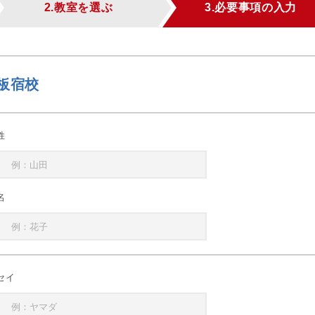
2.教室を選ぶ
3.必要事項の入力
板宿校
姓
名
セイ