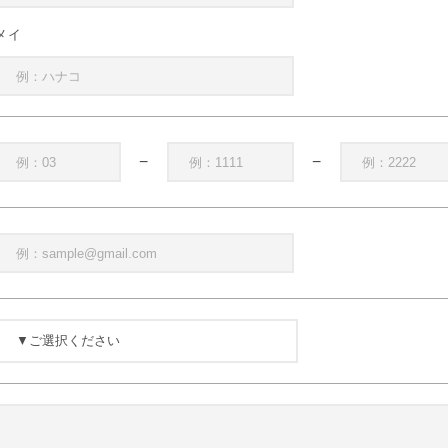
メイ
−
−