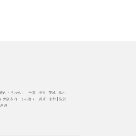
市内
・
その他
）
千葉
埼玉
茨城
栃木
（
大阪市内
・
その他
）
兵庫
京都
滋賀
沖縄