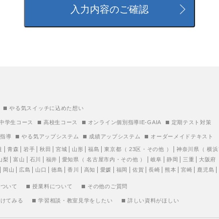
やる気スイッチに込めた想い
中学生コース
高校生コース
オンライン個別指導IE-GAIA
定期テスト対策
別指導
やる気アップシステム
成績アップシステム
オーダーメイドテキスト
道
青森
岩手
秋田
宮城
山形
福島
東京都
（
23区
・
その他
）
神奈川県
（
横浜
山梨
富山
石川
福井
愛知県
（
名古屋市内
・
その他
）
岐阜
静岡
三重
大阪府
岡山
広島
山口
徳島
香川
高知
愛媛
福岡
佐賀
長崎
熊本
宮崎
鹿児島
について
授業料について
その他のご質問
受けてみる
学習相談・教室見学をしたい
詳しい資料がほしい