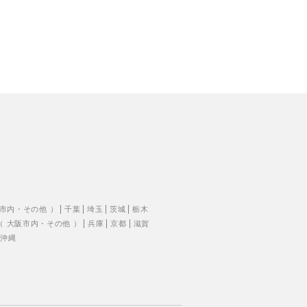
市内
・
その他
）
千葉
埼玉
茨城
栃木
（
大阪市内
・
その他
）
兵庫
京都
滋賀
沖縄