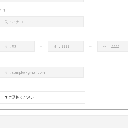
メイ
−
−