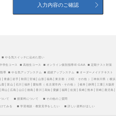
やる気スイッチに込めた想い
中学生コース
高校生コース
オンライン個別指導IE-GAIA
定期テスト対策
別指導
やる気アップシステム
成績アップシステム
オーダーメイドテキスト
道
青森
岩手
秋田
宮城
山形
福島
東京都
（
23区
・
その他
）
神奈川県
（
横浜
山梨
富山
石川
福井
愛知県
（
名古屋市内
・
その他
）
岐阜
静岡
三重
大阪府
岡山
広島
山口
徳島
香川
高知
愛媛
福岡
佐賀
長崎
熊本
宮崎
鹿児島
について
授業料について
その他のご質問
受けてみる
学習相談・教室見学をしたい
詳しい資料がほしい