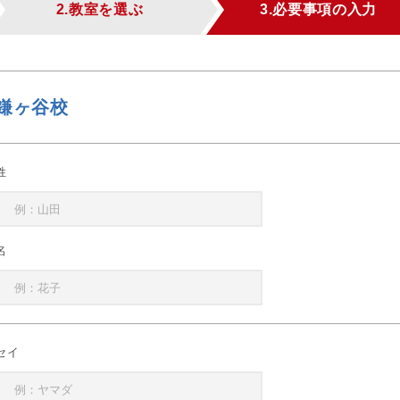
2.教室を選ぶ
3.必要事項の入力
鎌ヶ谷校
姓
名
セイ