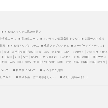
やる気スイッチに込めた想い
中学生コース
高校生コース
オンライン個別指導IE-GAIA
定期テスト対策
別指導
やる気アップシステム
成績アップシステム
オーダーメイドテキスト
道
青森
岩手
秋田
宮城
山形
福島
東京都
（
23区
・
その他
）
神奈川県
（
横浜
山梨
富山
石川
福井
愛知県
（
名古屋市内
・
その他
）
岐阜
静岡
三重
大阪府
岡山
広島
山口
徳島
香川
高知
愛媛
福岡
佐賀
長崎
熊本
宮崎
鹿児島
について
授業料について
その他のご質問
受けてみる
学習相談・教室見学をしたい
詳しい資料がほしい