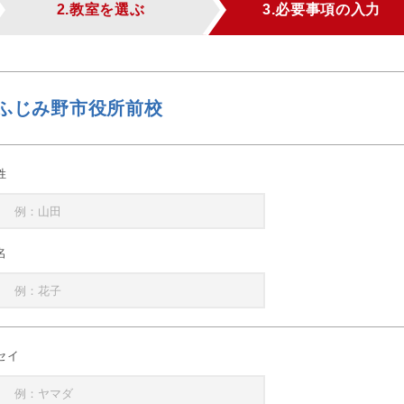
2.教室を選ぶ
3.必要事項の入力
ふじみ野市役所前校
姓
名
セイ