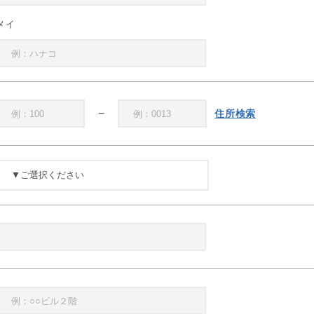
メイ
−
住所検索