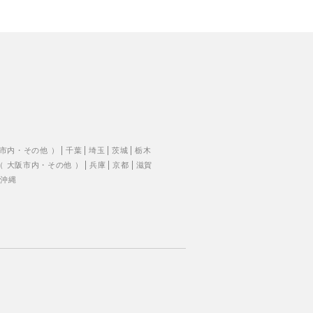
市内
・
その他
）
千葉
埼玉
茨城
栃木
（
大阪市内
・
その他
）
兵庫
京都
滋賀
沖縄