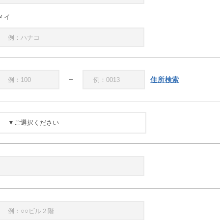
メイ
−
住所検索