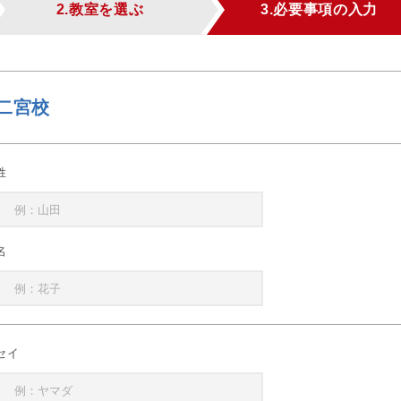
2.教室を選ぶ
3.必要事項の入力
二宮校
姓
名
セイ