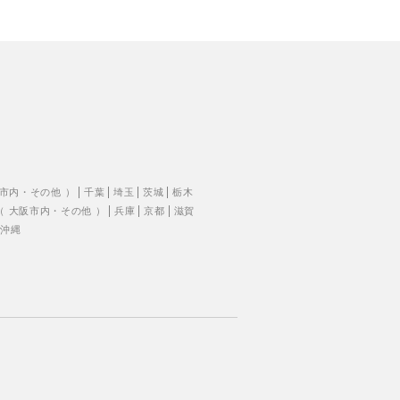
市内
・
その他
）
千葉
埼玉
茨城
栃木
（
大阪市内
・
その他
）
兵庫
京都
滋賀
沖縄