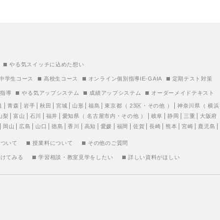
やる気スイッチに込めた想い
中学生コース
高校生コース
オンライン個別指導IE-GAIA
定期テスト対策
別指導
やる気アップシステム
成績アップシステム
オーダーメイドテキスト
道
青森
岩手
秋田
宮城
山形
福島
東京都
（
23区
・
その他
）
神奈川県
（
横浜
山梨
富山
石川
福井
愛知県
（
名古屋市内
・
その他
）
岐阜
静岡
三重
大阪府
岡山
広島
山口
徳島
香川
高知
愛媛
福岡
佐賀
長崎
熊本
宮崎
鹿児島
について
授業料について
その他のご質問
受けてみる
学習相談・教室見学をしたい
詳しい資料がほしい