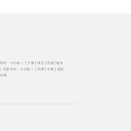
市内
・
その他
）
千葉
埼玉
茨城
栃木
（
大阪市内
・
その他
）
兵庫
京都
滋賀
沖縄