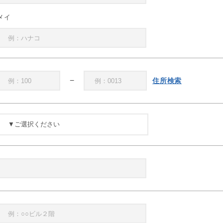
メイ
−
住所検索