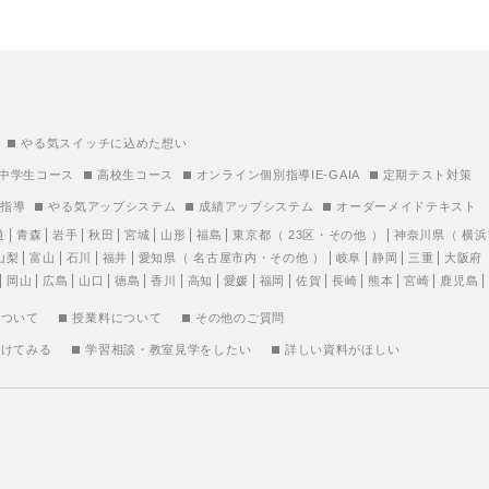
やる気スイッチに込めた想い
中学生コース
高校生コース
オンライン個別指導IE-GAIA
定期テスト対策
別指導
やる気アップシステム
成績アップシステム
オーダーメイドテキスト
道
青森
岩手
秋田
宮城
山形
福島
東京都
（
23区
・
その他
）
神奈川県
（
横浜
山梨
富山
石川
福井
愛知県
（
名古屋市内
・
その他
）
岐阜
静岡
三重
大阪府
岡山
広島
山口
徳島
香川
高知
愛媛
福岡
佐賀
長崎
熊本
宮崎
鹿児島
について
授業料について
その他のご質問
受けてみる
学習相談・教室見学をしたい
詳しい資料がほしい