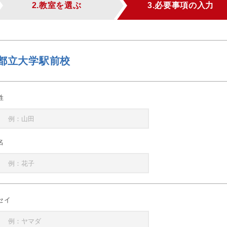
2.教室を選ぶ
3.必要事項の入力
都立大学駅前校
姓
名
セイ