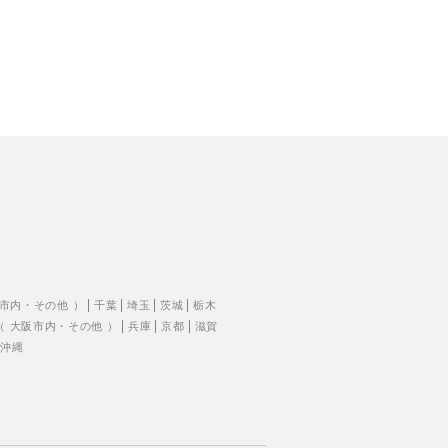
市内
・
その他
）
千葉
埼玉
茨城
栃木
（
大阪市内
・
その他
）
兵庫
京都
滋賀
沖縄