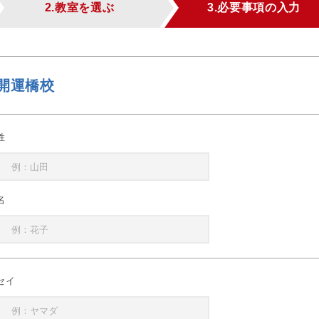
2.教室を選ぶ
3.必要事項の入力
開運橋校
姓
名
セイ