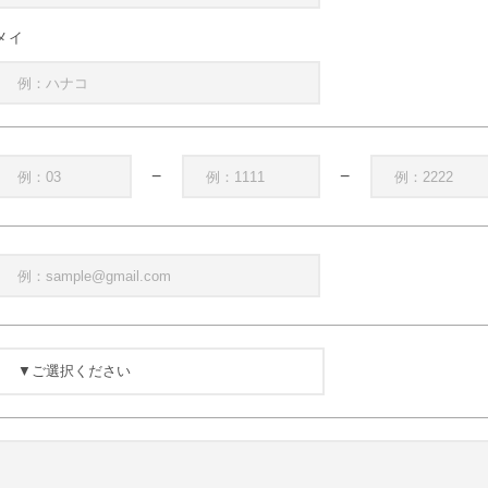
メイ
−
−