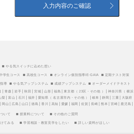
やる気スイッチに込めた想い
中学生コース
高校生コース
オンライン個別指導IE-GAIA
定期テスト対策
別指導
やる気アップシステム
成績アップシステム
オーダーメイドテキスト
道
青森
岩手
秋田
宮城
山形
福島
東京都
（
23区
・
その他
）
神奈川県
（
横浜
山梨
富山
石川
福井
愛知県
（
名古屋市内
・
その他
）
岐阜
静岡
三重
大阪府
岡山
広島
山口
徳島
香川
高知
愛媛
福岡
佐賀
長崎
熊本
宮崎
鹿児島
について
授業料について
その他のご質問
受けてみる
学習相談・教室見学をしたい
詳しい資料がほしい