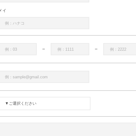
メイ
−
−