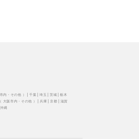
市内
・
その他
）
千葉
埼玉
茨城
栃木
（
大阪市内
・
その他
）
兵庫
京都
滋賀
沖縄