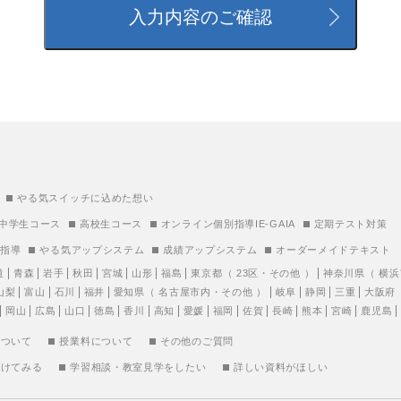
やる気スイッチに込めた想い
中学生コース
高校生コース
オンライン個別指導IE-GAIA
定期テスト対策
別指導
やる気アップシステム
成績アップシステム
オーダーメイドテキスト
道
青森
岩手
秋田
宮城
山形
福島
東京都
（
23区
・
その他
）
神奈川県
（
横浜
山梨
富山
石川
福井
愛知県
（
名古屋市内
・
その他
）
岐阜
静岡
三重
大阪府
岡山
広島
山口
徳島
香川
高知
愛媛
福岡
佐賀
長崎
熊本
宮崎
鹿児島
について
授業料について
その他のご質問
受けてみる
学習相談・教室見学をしたい
詳しい資料がほしい