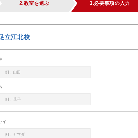
2.教室を選ぶ
3.必要事項の入力
足立江北校
姓
名
セイ