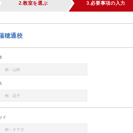
2.教室を選ぶ
3.必要事項の入力
瑞穂通校
姓
名
セイ