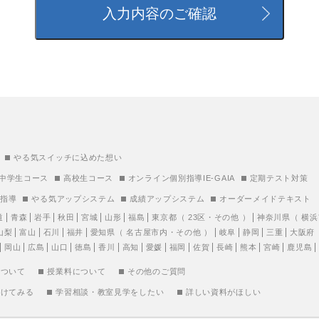
やる気スイッチに込めた想い
中学生コース
高校生コース
オンライン個別指導IE-GAIA
定期テスト対策
別指導
やる気アップシステム
成績アップシステム
オーダーメイドテキスト
道
青森
岩手
秋田
宮城
山形
福島
東京都
（
23区
・
その他
）
神奈川県
（
横浜
山梨
富山
石川
福井
愛知県
（
名古屋市内
・
その他
）
岐阜
静岡
三重
大阪府
岡山
広島
山口
徳島
香川
高知
愛媛
福岡
佐賀
長崎
熊本
宮崎
鹿児島
について
授業料について
その他のご質問
受けてみる
学習相談・教室見学をしたい
詳しい資料がほしい