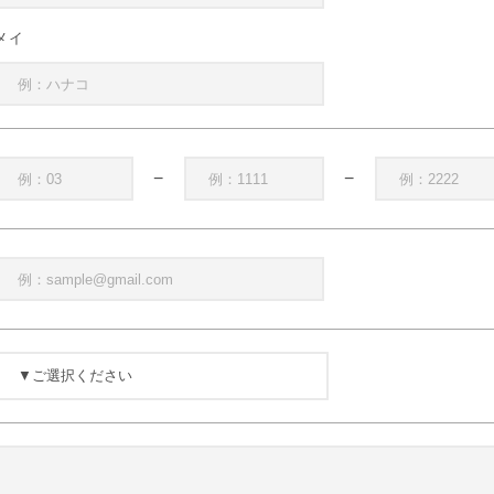
メイ
−
−