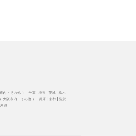
市内
・
その他
）
千葉
埼玉
茨城
栃木
（
大阪市内
・
その他
）
兵庫
京都
滋賀
沖縄