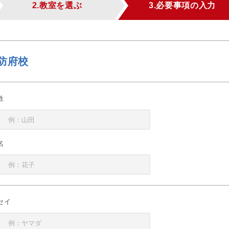
2.教室を選ぶ
3.必要事項の入力
防府校
姓
名
セイ