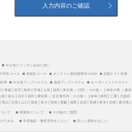
やる気スイッチに込めた想い
中学生コース
高校生コース
オンライン個別指導IE-GAIA
定期テスト対策
別指導
やる気アップシステム
成績アップシステム
オーダーメイドテキスト
道
青森
岩手
秋田
宮城
山形
福島
東京都
（
23区
・
その他
）
神奈川県
（
横浜
山梨
富山
石川
福井
愛知県
（
名古屋市内
・
その他
）
岐阜
静岡
三重
大阪府
岡山
広島
山口
徳島
香川
高知
愛媛
福岡
佐賀
長崎
熊本
宮崎
鹿児島
について
授業料について
その他のご質問
受けてみる
学習相談・教室見学をしたい
詳しい資料がほしい