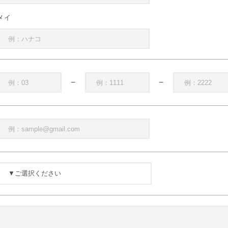
メイ
−
−