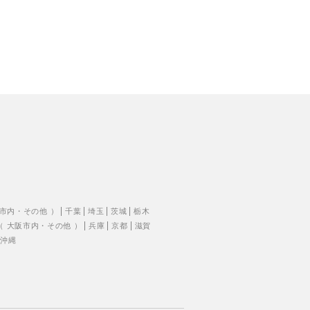
市内
・
その他
）
千葉
埼玉
茨城
栃木
（
大阪市内
・
その他
）
兵庫
京都
滋賀
沖縄