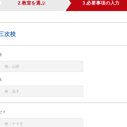
2.教室を選ぶ
3.必要事項の入力
三次校
姓
名
セイ