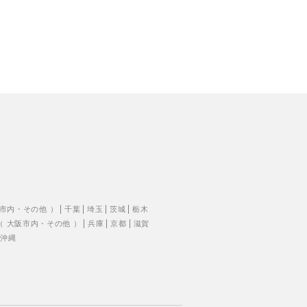
市内
・
その他
）
千葉
埼玉
茨城
栃木
（
大阪市内
・
その他
）
兵庫
京都
滋賀
沖縄