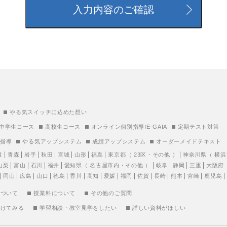
やる気スイッチに込めた想い
中学生コース
高校生コース
オンライン個別指導IE-GAIA
定期テスト対策
別指導
やる気アップシステム
成績アップシステム
オーダーメイドテキスト
道
青森
岩手
秋田
宮城
山形
福島
東京都
（
23区
・
その他
）
神奈川県
（
横浜
山梨
富山
石川
福井
愛知県
（
名古屋市内
・
その他
）
岐阜
静岡
三重
大阪府
岡山
広島
山口
徳島
香川
高知
愛媛
福岡
佐賀
長崎
熊本
宮崎
鹿児島
について
授業料について
その他のご質問
受けてみる
学習相談・教室見学をしたい
詳しい資料がほしい