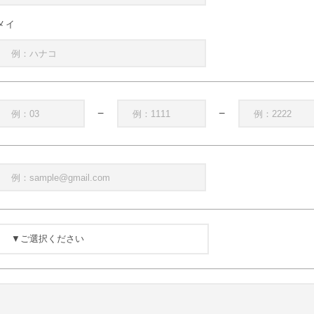
メイ
−
−