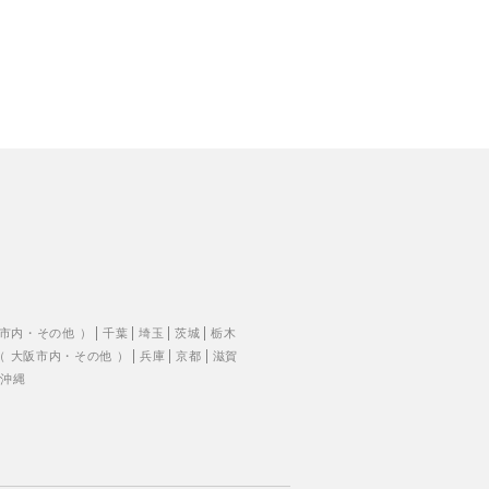
市内
・
その他
）
千葉
埼玉
茨城
栃木
（
大阪市内
・
その他
）
兵庫
京都
滋賀
沖縄