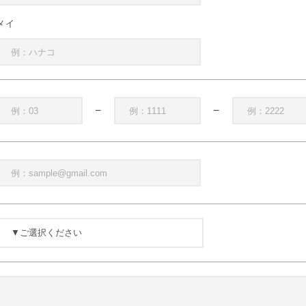
メイ
−
−