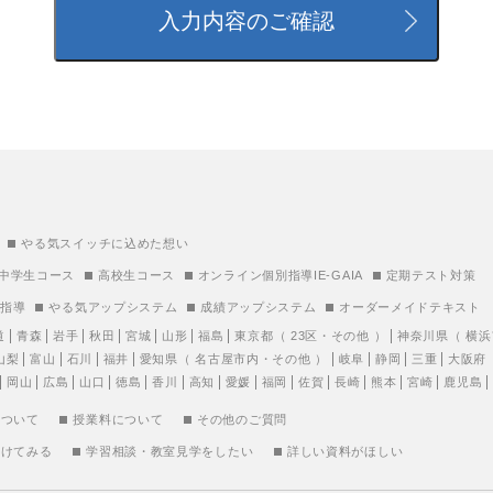
やる気スイッチに込めた想い
中学生コース
高校生コース
オンライン個別指導IE-GAIA
定期テスト対策
別指導
やる気アップシステム
成績アップシステム
オーダーメイドテキスト
道
青森
岩手
秋田
宮城
山形
福島
東京都
（
23区
・
その他
）
神奈川県
（
横浜
山梨
富山
石川
福井
愛知県
（
名古屋市内
・
その他
）
岐阜
静岡
三重
大阪府
岡山
広島
山口
徳島
香川
高知
愛媛
福岡
佐賀
長崎
熊本
宮崎
鹿児島
について
授業料について
その他のご質問
受けてみる
学習相談・教室見学をしたい
詳しい資料がほしい