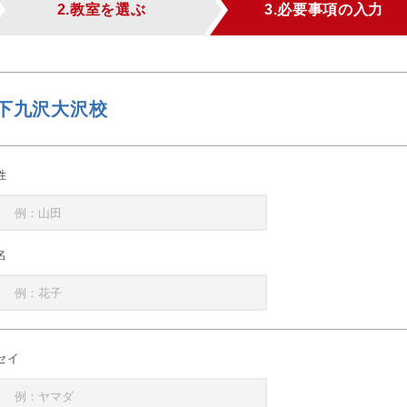
2.教室を選ぶ
3.必要事項の入力
下九沢大沢校
姓
名
セイ