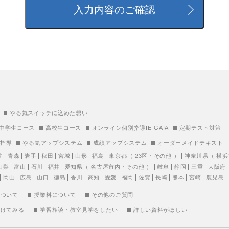
やる気スイッチに込めた想い
中学生コース
高校生コース
オンライン個別指導IE-GAIA
定期テスト対策
別指導
やる気アップシステム
成績アップシステム
オーダーメイドテキスト
道
青森
岩手
秋田
宮城
山形
福島
東京都
（
23区
・
その他
）
神奈川県
（
横浜
山梨
富山
石川
福井
愛知県
（
名古屋市内
・
その他
）
岐阜
静岡
三重
大阪府
岡山
広島
山口
徳島
香川
高知
愛媛
福岡
佐賀
長崎
熊本
宮崎
鹿児島
について
授業料について
その他のご質問
受けてみる
学習相談・教室見学をしたい
詳しい資料がほしい