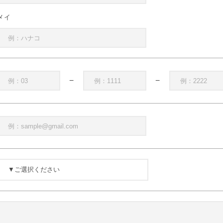
メイ
−
−