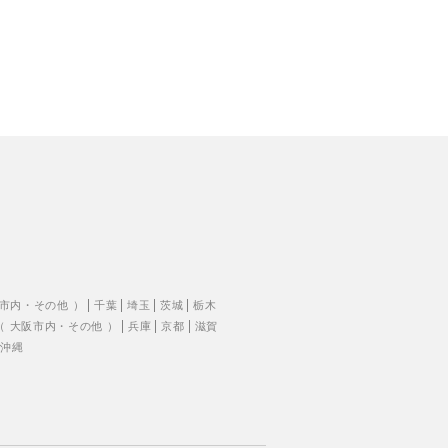
市内
・
その他
）
千葉
埼玉
茨城
栃木
（
大阪市内
・
その他
）
兵庫
京都
滋賀
沖縄