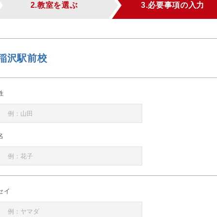
2.教室を選ぶ
3.必要事項の入力
稲沢駅前校
姓
名
セイ