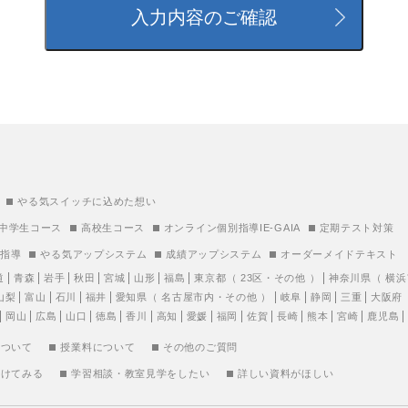
やる気スイッチに込めた想い
中学生コース
高校生コース
オンライン個別指導IE-GAIA
定期テスト対策
別指導
やる気アップシステム
成績アップシステム
オーダーメイドテキスト
道
青森
岩手
秋田
宮城
山形
福島
東京都
（
23区
・
その他
）
神奈川県
（
横浜
山梨
富山
石川
福井
愛知県
（
名古屋市内
・
その他
）
岐阜
静岡
三重
大阪府
岡山
広島
山口
徳島
香川
高知
愛媛
福岡
佐賀
長崎
熊本
宮崎
鹿児島
について
授業料について
その他のご質問
受けてみる
学習相談・教室見学をしたい
詳しい資料がほしい