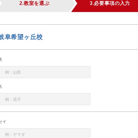
2.教室を選ぶ
3.必要事項の入力
岐阜希望ヶ丘校
姓
名
セイ