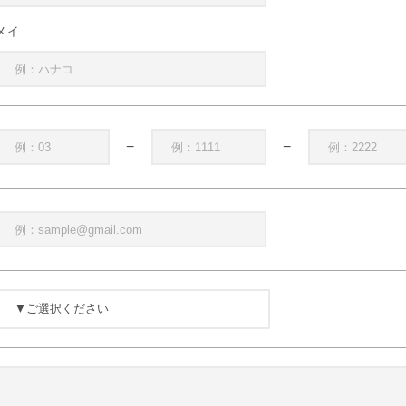
メイ
−
−