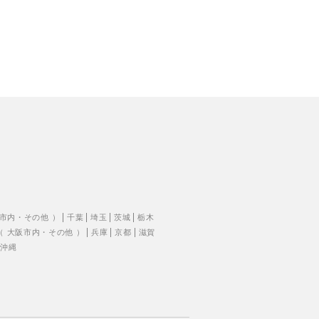
市内
・
その他
）
千葉
埼玉
茨城
栃木
（
大阪市内
・
その他
）
兵庫
京都
滋賀
沖縄