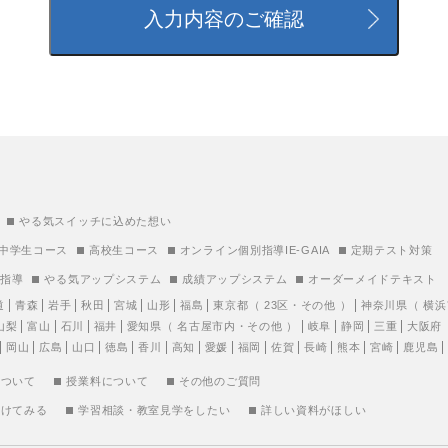
やる気スイッチに込めた想い
中学生コース
高校生コース
オンライン個別指導IE-GAIA
定期テスト対策
別指導
やる気アップシステム
成績アップシステム
オーダーメイドテキスト
道
青森
岩手
秋田
宮城
山形
福島
東京都
（
23区
・
その他
）
神奈川県
（
横浜
山梨
富山
石川
福井
愛知県
（
名古屋市内
・
その他
）
岐阜
静岡
三重
大阪府
岡山
広島
山口
徳島
香川
高知
愛媛
福岡
佐賀
長崎
熊本
宮崎
鹿児島
について
授業料について
その他のご質問
受けてみる
学習相談・教室見学をしたい
詳しい資料がほしい