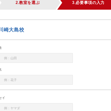
2.教室を選ぶ
3.必要事項の入力
川崎大島校
姓
名
セイ