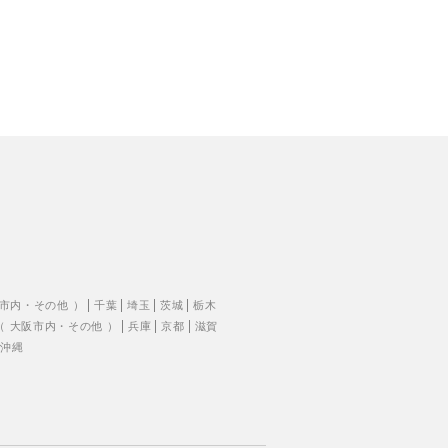
市内
・
その他
）
千葉
埼玉
茨城
栃木
（
大阪市内
・
その他
）
兵庫
京都
滋賀
沖縄