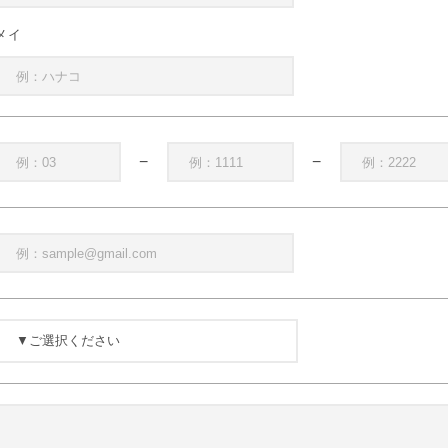
メイ
−
−