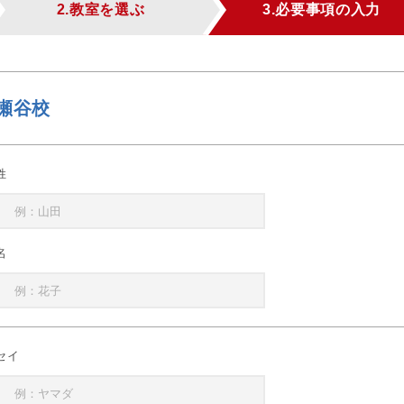
2.教室を選ぶ
3.必要事項の入力
瀬谷校
姓
名
セイ