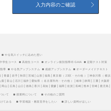
やる気スイッチに込めた想い
中学生コース
高校生コース
オンライン個別指導IE-GAIA
定期テスト対策
別指導
やる気アップシステム
成績アップシステム
オーダーメイドテキスト
道
青森
岩手
秋田
宮城
山形
福島
東京都
（
23区
・
その他
）
神奈川県
（
横浜
山梨
富山
石川
福井
愛知県
（
名古屋市内
・
その他
）
岐阜
静岡
三重
大阪府
岡山
広島
山口
徳島
香川
高知
愛媛
福岡
佐賀
長崎
熊本
宮崎
鹿児島
について
授業料について
その他のご質問
受けてみる
学習相談・教室見学をしたい
詳しい資料がほしい