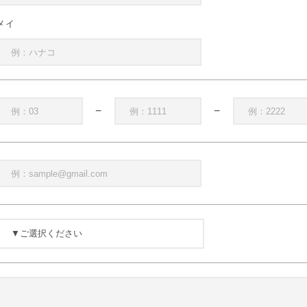
メイ
−
−