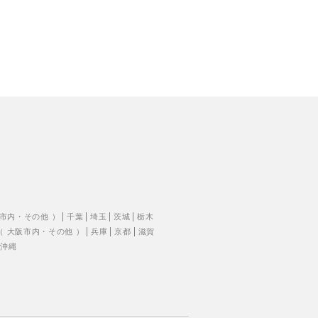
市内
・
その他
）
千葉
埼玉
茨城
栃木
（
大阪市内
・
その他
）
兵庫
京都
滋賀
沖縄