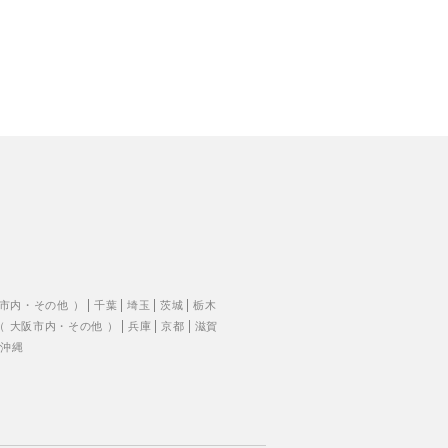
市内
・
その他
）
千葉
埼玉
茨城
栃木
（
大阪市内
・
その他
）
兵庫
京都
滋賀
沖縄