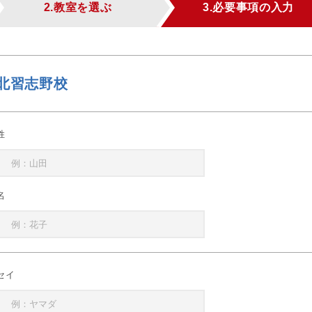
2.教室を選ぶ
3.必要事項の入力
北習志野校
姓
名
セイ