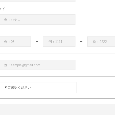
メイ
−
−