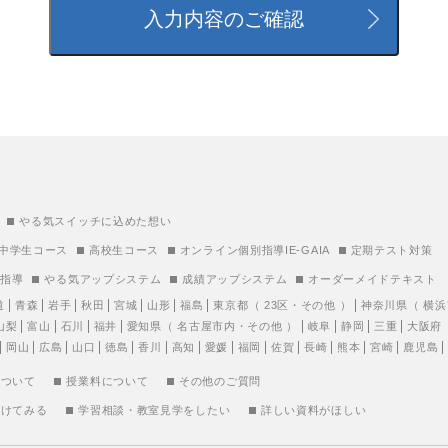
やる気スイッチに込めた想い
中学生コース
高校生コース
オンライン個別指導IE-GAIA
定期テスト対策
別指導
やる気アップシステム
成績アップシステム
オーダーメイドテキスト
道
青森
岩手
秋田
宮城
山形
福島
東京都
（
23区
・
その他
）
神奈川県
（
横浜
山梨
富山
石川
福井
愛知県
（
名古屋市内
・
その他
）
岐阜
静岡
三重
大阪府
岡山
広島
山口
徳島
香川
高知
愛媛
福岡
佐賀
長崎
熊本
宮崎
鹿児島
について
授業料について
その他のご質問
受けてみる
学習相談・教室見学をしたい
詳しい資料がほしい