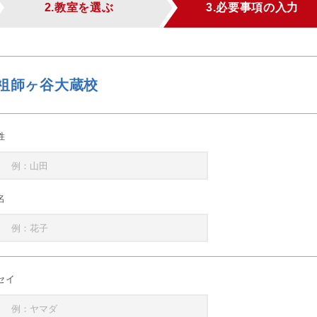
2.教室を選ぶ
3.必要事項の入力
祖師ヶ谷大蔵校
姓
名
セイ