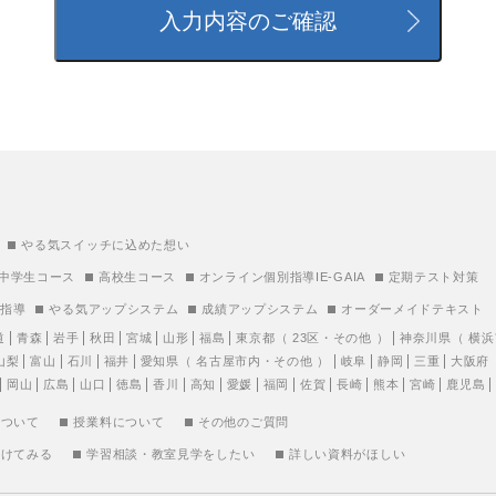
やる気スイッチに込めた想い
中学生コース
高校生コース
オンライン個別指導IE-GAIA
定期テスト対策
別指導
やる気アップシステム
成績アップシステム
オーダーメイドテキスト
道
青森
岩手
秋田
宮城
山形
福島
東京都
（
23区
・
その他
）
神奈川県
（
横浜
山梨
富山
石川
福井
愛知県
（
名古屋市内
・
その他
）
岐阜
静岡
三重
大阪府
岡山
広島
山口
徳島
香川
高知
愛媛
福岡
佐賀
長崎
熊本
宮崎
鹿児島
について
授業料について
その他のご質問
受けてみる
学習相談・教室見学をしたい
詳しい資料がほしい