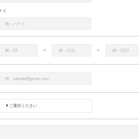
メイ
−
−