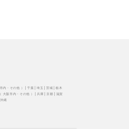
市内
・
その他
）
千葉
埼玉
茨城
栃木
（
大阪市内
・
その他
）
兵庫
京都
滋賀
沖縄