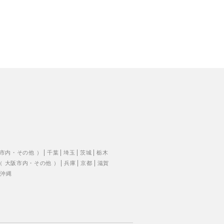
市内
・
その他
）
千葉
埼玉
茨城
栃木
（
大阪市内
・
その他
）
兵庫
京都
滋賀
沖縄