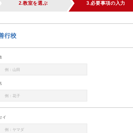
2.教室を選ぶ
3.必要事項の入力
善行校
姓
名
セイ