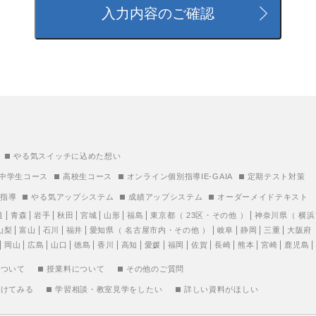
やる気スイッチに込めた想い
中学生コース
高校生コース
オンライン個別指導IE-GAIA
定期テスト対策
別指導
やる気アップシステム
成績アップシステム
オーダーメイドテキスト
道
青森
岩手
秋田
宮城
山形
福島
東京都
（
23区
・
その他
）
神奈川県
（
横浜
山梨
富山
石川
福井
愛知県
（
名古屋市内
・
その他
）
岐阜
静岡
三重
大阪府
岡山
広島
山口
徳島
香川
高知
愛媛
福岡
佐賀
長崎
熊本
宮崎
鹿児島
について
授業料について
その他のご質問
受けてみる
学習相談・教室見学をしたい
詳しい資料がほしい