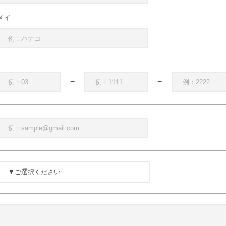
メイ
−
−