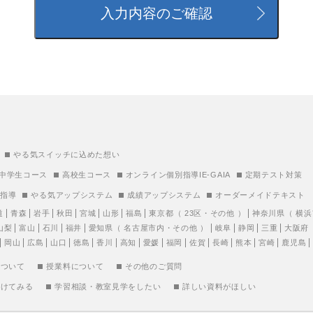
やる気スイッチに込めた想い
中学生コース
高校生コース
オンライン個別指導IE-GAIA
定期テスト対策
別指導
やる気アップシステム
成績アップシステム
オーダーメイドテキスト
道
青森
岩手
秋田
宮城
山形
福島
東京都
（
23区
・
その他
）
神奈川県
（
横浜
山梨
富山
石川
福井
愛知県
（
名古屋市内
・
その他
）
岐阜
静岡
三重
大阪府
岡山
広島
山口
徳島
香川
高知
愛媛
福岡
佐賀
長崎
熊本
宮崎
鹿児島
について
授業料について
その他のご質問
受けてみる
学習相談・教室見学をしたい
詳しい資料がほしい