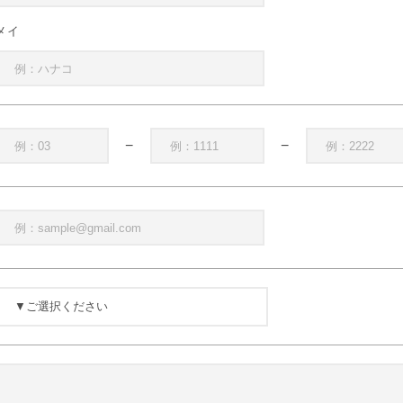
メイ
−
−