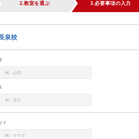
2.教室を選ぶ
3.必要事項の入力
長泉校
姓
名
セイ