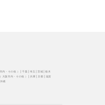
市内
・
その他
）
千葉
埼玉
茨城
栃木
（
大阪市内
・
その他
）
兵庫
京都
滋賀
沖縄