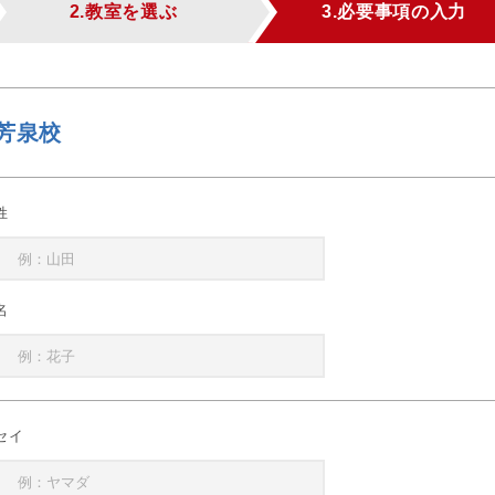
2.教室を選ぶ
3.必要事項の入力
芳泉校
姓
名
セイ