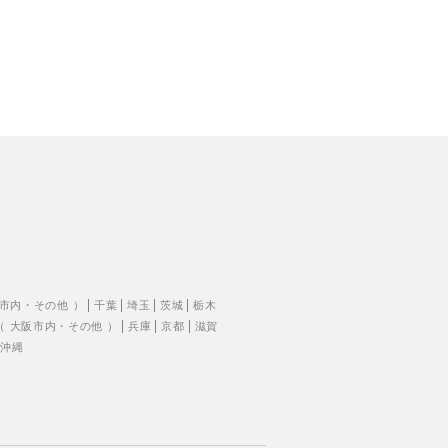
市内
・
その他
）
千葉
埼玉
茨城
栃木
（
大阪市内
・
その他
）
兵庫
京都
滋賀
沖縄