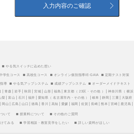
やる気スイッチに込めた想い
中学生コース
高校生コース
オンライン個別指導IE-GAIA
定期テスト対策
別指導
やる気アップシステム
成績アップシステム
オーダーメイドテキスト
道
青森
岩手
秋田
宮城
山形
福島
東京都
（
23区
・
その他
）
神奈川県
（
横浜
山梨
富山
石川
福井
愛知県
（
名古屋市内
・
その他
）
岐阜
静岡
三重
大阪府
岡山
広島
山口
徳島
香川
高知
愛媛
福岡
佐賀
長崎
熊本
宮崎
鹿児島
について
授業料について
その他のご質問
受けてみる
学習相談・教室見学をしたい
詳しい資料がほしい