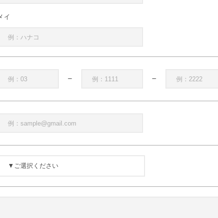
メイ
−
−