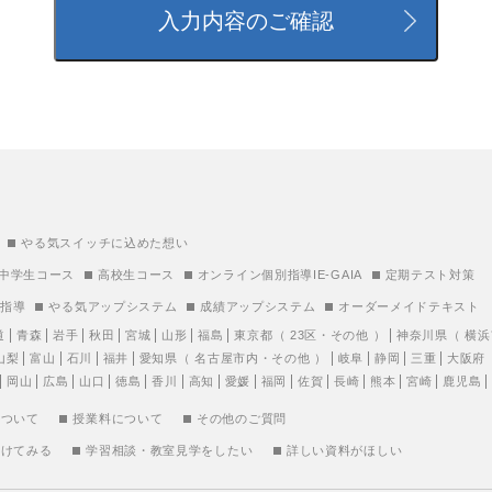
やる気スイッチに込めた想い
中学生コース
高校生コース
オンライン個別指導IE-GAIA
定期テスト対策
別指導
やる気アップシステム
成績アップシステム
オーダーメイドテキスト
道
青森
岩手
秋田
宮城
山形
福島
東京都
（
23区
・
その他
）
神奈川県
（
横浜
山梨
富山
石川
福井
愛知県
（
名古屋市内
・
その他
）
岐阜
静岡
三重
大阪府
岡山
広島
山口
徳島
香川
高知
愛媛
福岡
佐賀
長崎
熊本
宮崎
鹿児島
について
授業料について
その他のご質問
受けてみる
学習相談・教室見学をしたい
詳しい資料がほしい