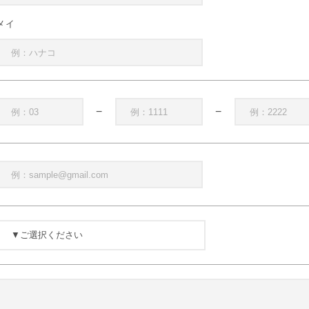
メイ
−
−