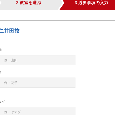
2.教室を選ぶ
3.必要事項の入力
仁井田校
姓
名
セイ