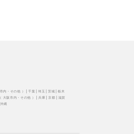
市内
・
その他
）
千葉
埼玉
茨城
栃木
（
大阪市内
・
その他
）
兵庫
京都
滋賀
沖縄