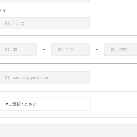
メイ
−
−