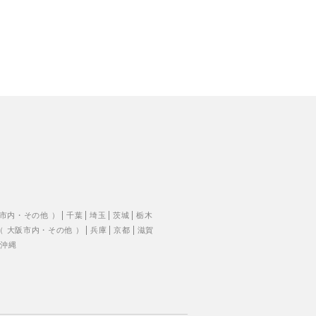
市内
・
その他
）
千葉
埼玉
茨城
栃木
（
大阪市内
・
その他
）
兵庫
京都
滋賀
沖縄