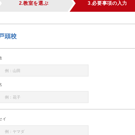
2.教室を選ぶ
3.必要事項の入力
戸頭校
姓
名
セイ