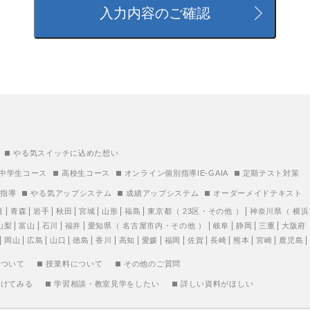
やる気スイッチに込めた想い
中学生コース
高校生コース
オンライン個別指導IE-GAIA
定期テスト対策
別指導
やる気アップシステム
成績アップシステム
オーダーメイドテキスト
道
青森
岩手
秋田
宮城
山形
福島
東京都
（
23区
・
その他
）
神奈川県
（
横浜
山梨
富山
石川
福井
愛知県
（
名古屋市内
・
その他
）
岐阜
静岡
三重
大阪府
岡山
広島
山口
徳島
香川
高知
愛媛
福岡
佐賀
長崎
熊本
宮崎
鹿児島
について
授業料について
その他のご質問
受けてみる
学習相談・教室見学をしたい
詳しい資料がほしい