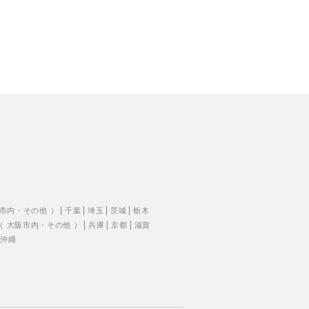
市内
・
その他
）
千葉
埼玉
茨城
栃木
（
大阪市内
・
その他
）
兵庫
京都
滋賀
沖縄