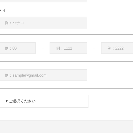
メイ
−
−