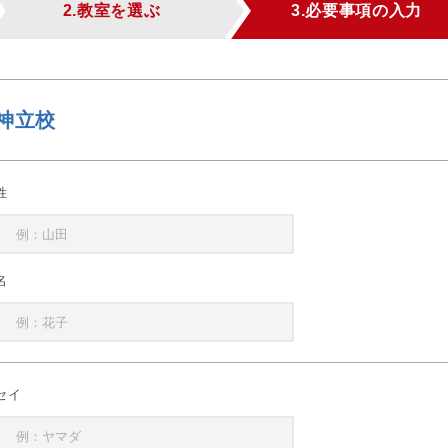
2.教室を選ぶ
3.必要事項の入力
神立校
姓
名
セイ