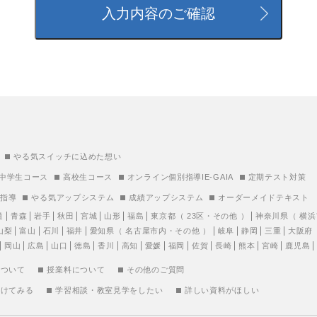
やる気スイッチに込めた想い
中学生コース
高校生コース
オンライン個別指導IE-GAIA
定期テスト対策
別指導
やる気アップシステム
成績アップシステム
オーダーメイドテキスト
道
青森
岩手
秋田
宮城
山形
福島
東京都
（
23区
・
その他
）
神奈川県
（
横浜
山梨
富山
石川
福井
愛知県
（
名古屋市内
・
その他
）
岐阜
静岡
三重
大阪府
岡山
広島
山口
徳島
香川
高知
愛媛
福岡
佐賀
長崎
熊本
宮崎
鹿児島
について
授業料について
その他のご質問
受けてみる
学習相談・教室見学をしたい
詳しい資料がほしい