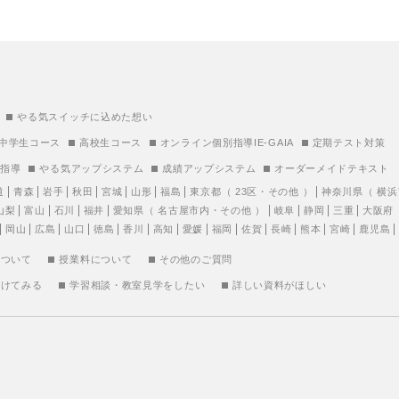
やる気スイッチに込めた想い
中学生コース
高校生コース
オンライン個別指導IE-GAIA
定期テスト対策
別指導
やる気アップシステム
成績アップシステム
オーダーメイドテキスト
道
青森
岩手
秋田
宮城
山形
福島
東京都
（
23区
・
その他
）
神奈川県
（
横浜
山梨
富山
石川
福井
愛知県
（
名古屋市内
・
その他
）
岐阜
静岡
三重
大阪府
岡山
広島
山口
徳島
香川
高知
愛媛
福岡
佐賀
長崎
熊本
宮崎
鹿児島
について
授業料について
その他のご質問
受けてみる
学習相談・教室見学をしたい
詳しい資料がほしい