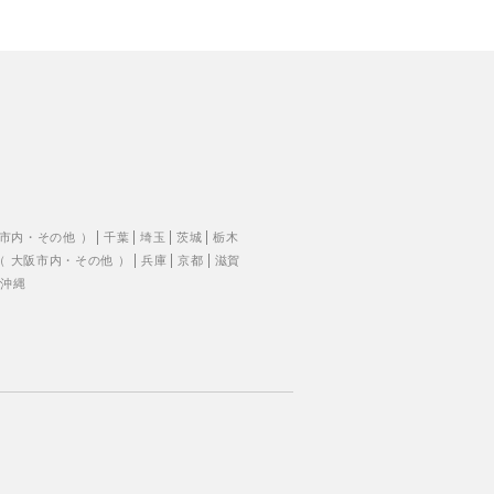
市内
・
その他
）
千葉
埼玉
茨城
栃木
（
大阪市内
・
その他
）
兵庫
京都
滋賀
沖縄