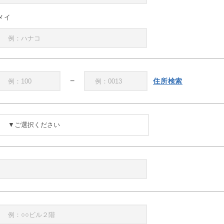
メイ
−
住所検索