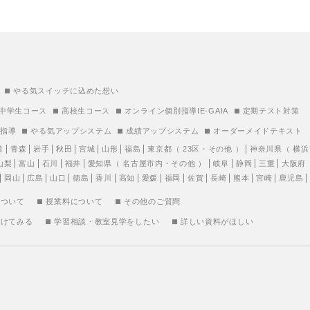
やる気スイッチに込めた想い
中学生コース
高校生コース
オンライン個別指導IE-GAIA
定期テスト対策
別指導
やる気アップシステム
成績アップシステム
オーダーメイドテキスト
道
青森
岩手
秋田
宮城
山形
福島
東京都
（
23区
・
その他
）
神奈川県
（
横浜
山梨
富山
石川
福井
愛知県
（
名古屋市内
・
その他
）
岐阜
静岡
三重
大阪府
岡山
広島
山口
徳島
香川
高知
愛媛
福岡
佐賀
長崎
熊本
宮崎
鹿児島
について
授業料について
その他のご質問
受けてみる
学習相談・教室見学をしたい
詳しい資料がほしい