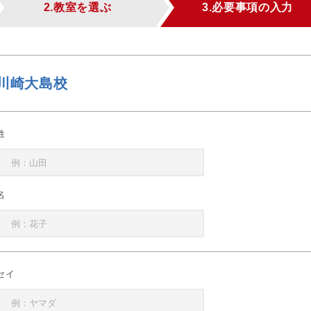
2.教室を選ぶ
3.必要事項の入力
川崎大島校
姓
名
セイ