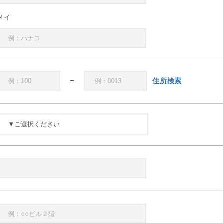
メイ
−
住所検索