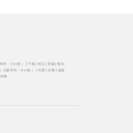
市内
・
その他
）
千葉
埼玉
茨城
栃木
（
大阪市内
・
その他
）
兵庫
京都
滋賀
沖縄