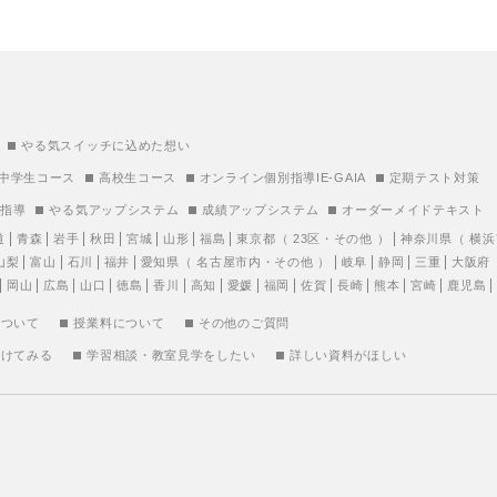
やる気スイッチに込めた想い
中学生コース
高校生コース
オンライン個別指導IE-GAIA
定期テスト対策
別指導
やる気アップシステム
成績アップシステム
オーダーメイドテキスト
道
青森
岩手
秋田
宮城
山形
福島
東京都
（
23区
・
その他
）
神奈川県
（
横浜
山梨
富山
石川
福井
愛知県
（
名古屋市内
・
その他
）
岐阜
静岡
三重
大阪府
岡山
広島
山口
徳島
香川
高知
愛媛
福岡
佐賀
長崎
熊本
宮崎
鹿児島
について
授業料について
その他のご質問
受けてみる
学習相談・教室見学をしたい
詳しい資料がほしい