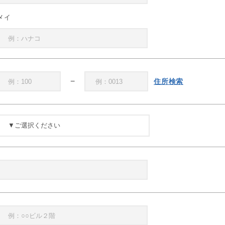
メイ
−
住所検索