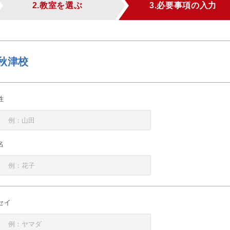
2.教室を選ぶ
3.必要事項の入力
秋津校
姓
名
セイ