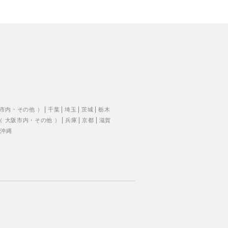
市内
・
その他
）
千葉
埼玉
茨城
栃木
（
大阪市内
・
その他
）
兵庫
京都
滋賀
沖縄