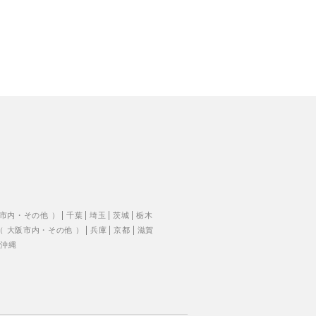
市内
・
その他
）
千葉
埼玉
茨城
栃木
（
大阪市内
・
その他
）
兵庫
京都
滋賀
沖縄