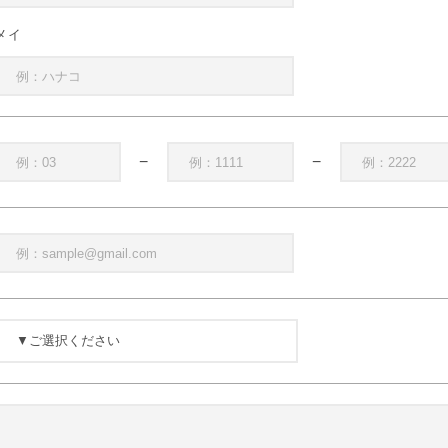
メイ
−
−