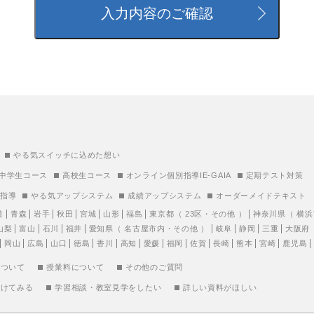
やる気スイッチに込めた想い
中学生コース
高校生コース
オンライン個別指導IE-GAIA
定期テスト対策
別指導
やる気アップシステム
成績アップシステム
オーダーメイドテキスト
道
青森
岩手
秋田
宮城
山形
福島
東京都
（
23区
・
その他
）
神奈川県
（
横浜
山梨
富山
石川
福井
愛知県
（
名古屋市内
・
その他
）
岐阜
静岡
三重
大阪府
岡山
広島
山口
徳島
香川
高知
愛媛
福岡
佐賀
長崎
熊本
宮崎
鹿児島
について
授業料について
その他のご質問
受けてみる
学習相談・教室見学をしたい
詳しい資料がほしい