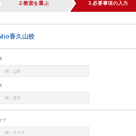
2.教室を選ぶ
3.必要事項の入力
Mio香久山校
姓
名
セイ